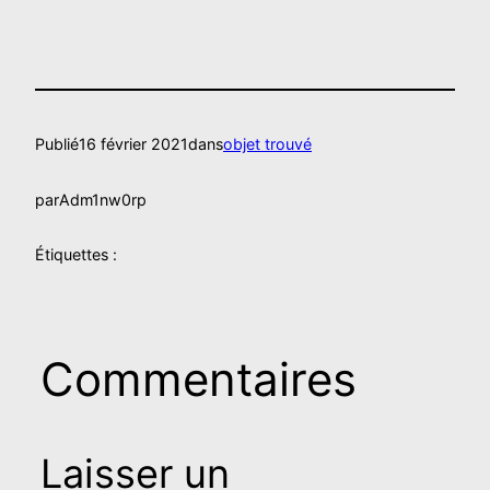
Publié
16 février 2021
dans
objet trouvé
par
Adm1nw0rp
Étiquettes :
Commentaires
Laisser un