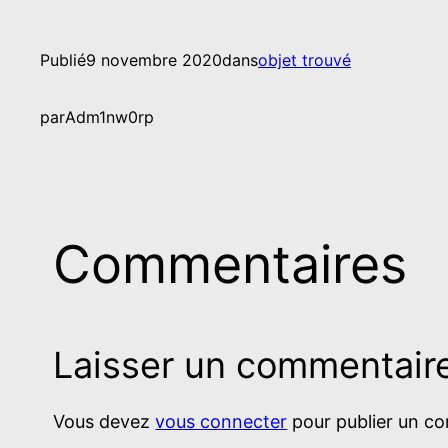
Publié
9 novembre 2020
dans
objet trouvé
par
Adm1nw0rp
Commentaires
Laisser un commentair
Vous devez
vous connecter
pour publier un c