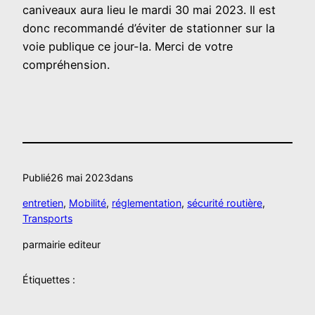
caniveaux aura lieu le mardi 30 mai 2023. Il est
donc recommandé d’éviter de stationner sur la
voie publique ce jour-la. Merci de votre
compréhension.
Publié
26 mai 2023
dans
entretien
, 
Mobilité
, 
réglementation
, 
sécurité routière
, 
Transports
par
mairie editeur
Étiquettes :