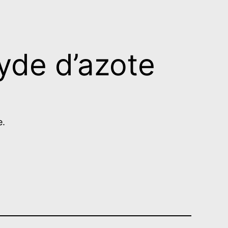
xyde d’azote
e.