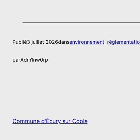
Publié
3 juillet 2026
dans
environnement
, 
réglementati
par
Adm1nw0rp
Commune d'Écury sur Coole