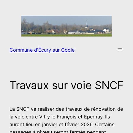
Aller
au
contenu
Commune d'Écury sur Coole
Travaux sur voie SNCF
La SNCF va réaliser des travaux de rénovation de
la voie entre Vitry le François et Epernay. Ils
auront lieu en janvier et février 2026. Certains
passages à niveau seront fermés pendant