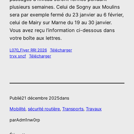
plusieurs semaines. Celui de Sogny aux Moulins
sera par exemple fermé du 23 janvier au 6 février,
celui de Mairy sur Marne du 19 au 30 janvier.
Vous avez reçu l’information ci-dessous dans
votre boîte aux lettres.
L070_Flyer RRI 2026
Télécharger
trvx sncf
Télécharger
Publié
21 décembre 2025
dans
Mobilité
, 
sécurité routière
, 
Transports
, 
Travaux
par
Adm1nw0rp