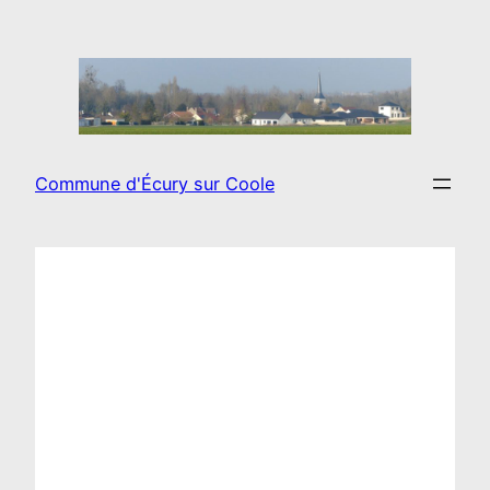
Aller
au
contenu
Commune d'Écury sur Coole