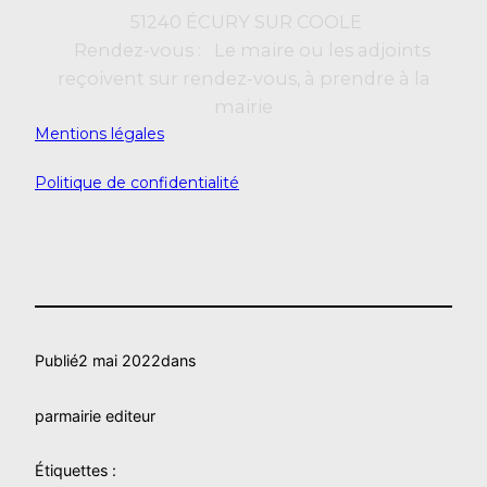
51240 ÉCURY SUR COOLE
Rendez-vous : Le maire ou les adjoints
reçoivent sur rendez-vous, à prendre à la
mairie
Mentions légales
Politique de confidentialité
Publié
2 mai 2022
dans
par
mairie editeur
Étiquettes :