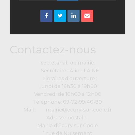
Contactez-nous
Secrétariat de mairie:
Secrétaire : Aline LAINÉ
Horaires d’ouverture :
Lundi de 16h30 à 19h00
Vendredi de 10h00 à 12h00
Téléphone: 09-72-99-40-80
Mail : mairie@ecury-sur-coole.fr
Adresse postale :
Mairie d’Ecury sur Coole
1 rue de Nuisement