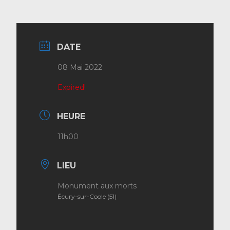
DATE
08 Mai 2022
Expired!
HEURE
11h00
LIEU
Monument aux morts
Écury-sur-Coole (51)