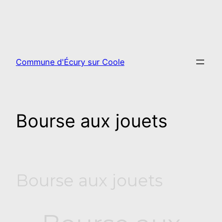
Aller
au
contenu
Commune d'Écury sur Coole
Bourse aux jouets
Bourse aux jouets