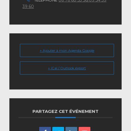
06 76 68 53 56/09 54 39
TÉLÉPHONE
39 60
+ Ajouter à mon Agenda Google
+ iCal / Outlook export
PARTAGEZ CET ÉVÉNEMENT