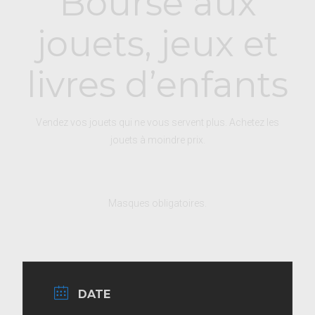
Bourse aux
jouets, jeux et
livres d’enfants
Vendez vos jouets qui ne vous servent plus. Achetez les
jouets à moindre prix.
Masques obligatoires.
DATE