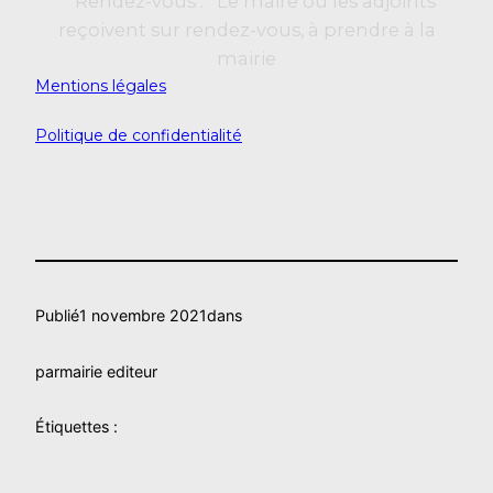
Rendez-vous : Le maire ou les adjoints
reçoivent sur rendez-vous, à prendre à la
mairie
Mentions légales
Politique de confidentialité
Publié
1 novembre 2021
dans
par
mairie editeur
Étiquettes :