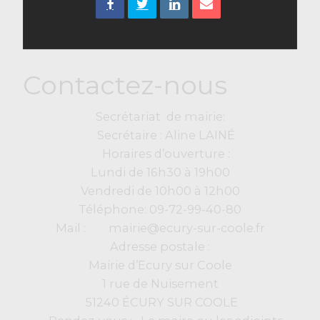
Contactez-nous
Secrétariat de mairie:
Secrétaire : Aline LAINÉ
Horaires d’ouverture :
Lundi de 16h30 à 19h00
Vendredi de 10h00 à 12h00
Téléphone: 09-72-99-40-80
Mail : mairie@ecury-sur-coole.fr
Adresse postale :
Mairie d’Ecury sur Coole
1 rue de Nuisement
51240 ÉCURY SUR COOLE