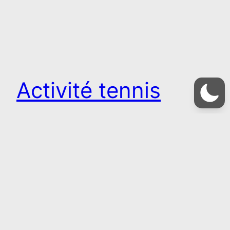
Activité tennis
Vous souhaitez jouer au tennis à Écury, C’est
simple ! Devenez membre de l’association Famille
Rurales d’Écury sur Coole (26€) qui gère le terrain
et bénéficiez de toutes les offres de familles
rurales.66 % déductibles de vos impôts soit au
final seulement 9 €Pour l’activité TENNIS, pour 5
€ vous aurez le code d’accès pour…
31 mai 2022