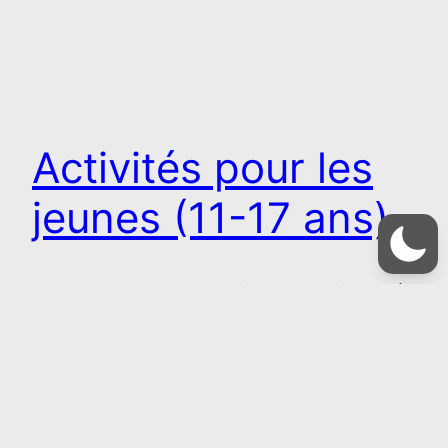
Activités pour les
jeunes (11-17 ans)
La CCMC propose un planning pour les jeunes à
partir de 11 ans pour la deuxième semaine des
vacances de Février 2023. (du 20 au 24 février
2023) Retrouvez la fiche d’inscription et la fiche
renseignements sur le site de la CCMC.
26 janvier 2023