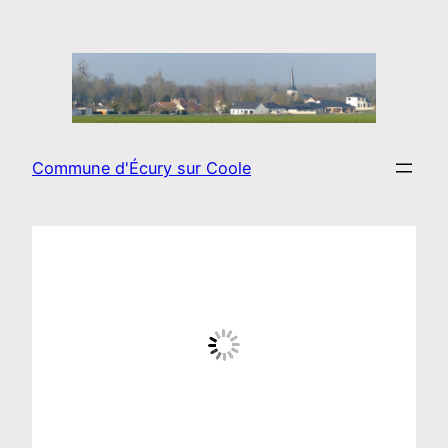
Aller
au
contenu
Commune d'Écury sur Coole